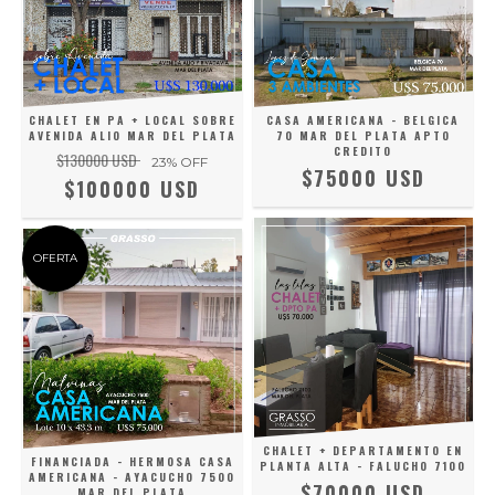
CHALET EN PA + LOCAL SOBRE
CASA AMERICANA - BELGICA
AVENIDA ALIO MAR DEL PLATA
70 MAR DEL PLATA APTO
CREDITO
$130000 USD
23
% OFF
$75000 USD
$100000 USD
OFERTA
CHALET + DEPARTAMENTO EN
FINANCIADA - HERMOSA CASA
PLANTA ALTA - FALUCHO 7100
AMERICANA - AYACUCHO 7500
$70000 USD
MAR DEL PLATA